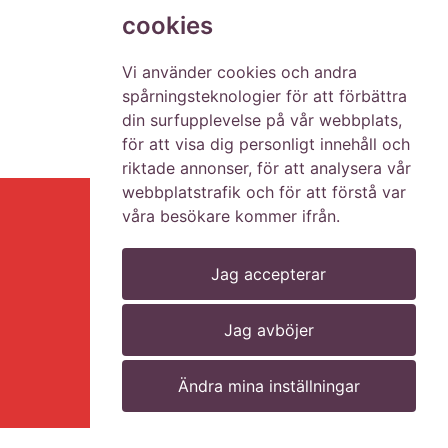
cookies
Vi använder cookies och andra
spårningsteknologier för att förbättra
din surfupplevelse på vår webbplats,
för att visa dig personligt innehåll och
riktade annonser, för att analysera vår
webbplatstrafik och för att förstå var
våra besökare kommer ifrån.
Jag accepterar
Hem
Lediga jobb
Jag avböjer
Kontakt
Ändra mina inställningar