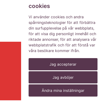
cookies
Vi använder cookies och andra
spårningsteknologier för att förbättra
din surfupplevelse på vår webbplats,
för att visa dig personligt innehåll och
riktade annonser, för att analysera vår
webbplatstrafik och för att förstå var
våra besökare kommer ifrån.
Jag accepterar
Hem
Lediga jobb
Jag avböjer
Kontakt
Ändra mina inställningar