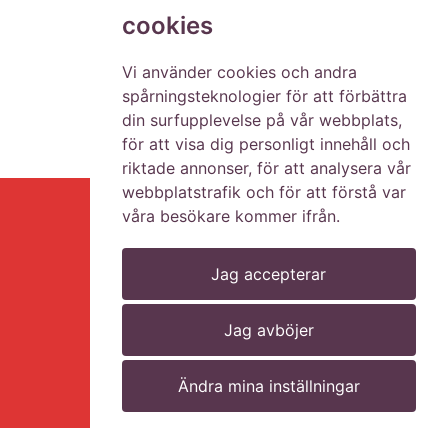
cookies
Vi använder cookies och andra
spårningsteknologier för att förbättra
din surfupplevelse på vår webbplats,
för att visa dig personligt innehåll och
riktade annonser, för att analysera vår
webbplatstrafik och för att förstå var
våra besökare kommer ifrån.
Jag accepterar
Hem
Lediga jobb
Jag avböjer
Kontakt
Ändra mina inställningar